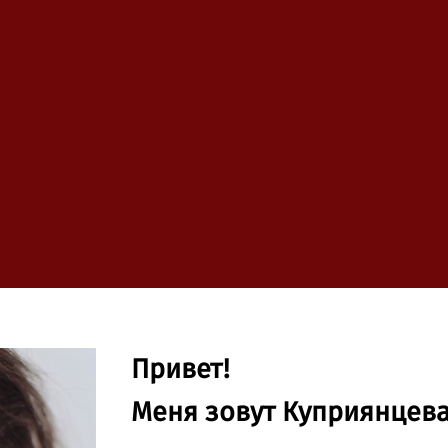
Привет!
Меня зовут Куприянцев