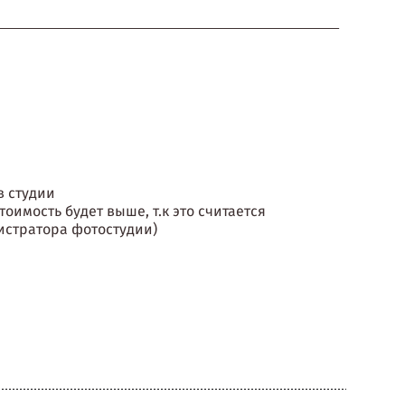
в студии
 стоимость будет выше, т.к это считается
истратора фотостудии)